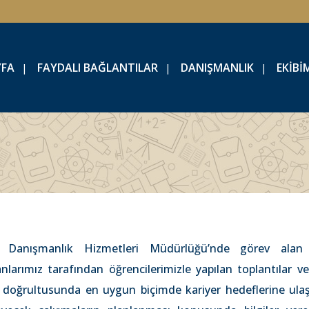
YFA
FAYDALI BAĞLANTILAR
DANIŞMANLIK
EKİBİ
i Danışmanlık Hizmetleri Müdürlüğü’nde görev alan 
larımız tarafından öğrencilerimizle yapılan toplantılar v
i doğrultusunda en uygun biçimde kariyer hedeflerine ula