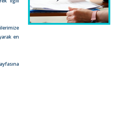
k ilgili
ilerimize
ayarak en
ayfasına