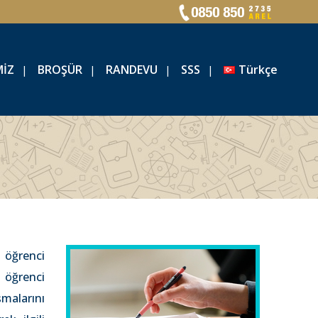
MİZ
BROŞÜR
RANDEVU
SSS
Türkçe
öğrenci
e öğrenci
şmalarını